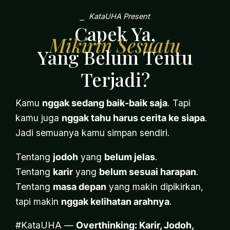
⎯ KataUHA Present
Capek Ya,
Mikirin Sesuatu
Yang Belum Tentu
Terjadi?
Kamu
nggak sedang baik-baik saja
. Tapi
kamu juga
nggak tahu harus cerita ke siapa
.
Jadi semuanya kamu simpan sendiri.
Tentang
jodoh
yang
belum jelas
.
Tentang
karir
yang
belum sesuai harapan
.
Tentang
masa depan
yang makin dipikirkan,
tapi makin
nggak kelihatan arahnya
.
#KataUHA —
Overthinking: Karir, Jodoh,